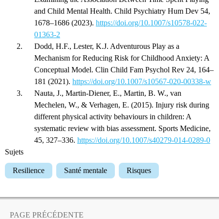
and Child Mental Health. Child Psychiatry Hum Dev 54,
1678–1686 (2023).
https://doi.org/10.1007/s10578-022-
01363-2
Dodd, H.F., Lester, K.J. Adventurous Play as a
Mechanism for Reducing Risk for Childhood Anxiety: A
Conceptual Model. Clin Child Fam Psychol Rev 24, 164–
181 (2021).
https://doi.org/10.1007/s10567-020-00338-w
Nauta, J., Martin-Diener, E., Martin, B. W., van
Mechelen, W., & Verhagen, E. (2015). Injury risk during
different physical activity behaviours in children: A
systematic review with bias assessment. Sports Medicine,
45, 327–336.
https://doi.org/10.1007/s40279-014-0289-0
Sujets
Resilience
Santé mentale
Risques
PAGE PRÉCÉDENTE