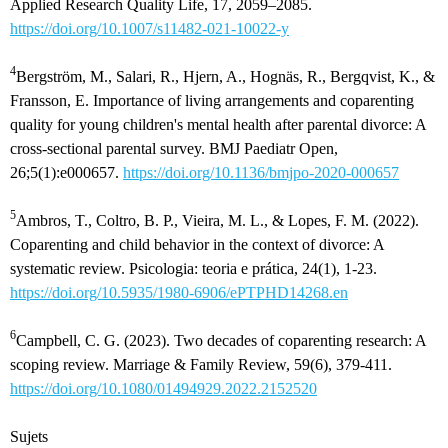
Applied Research Quality Life, 17, 2059–2085.
https://doi.org/10.1007/s11482-021-10022-y
4
Bergström, M., Salari, R., Hjern, A., Hognäs, R., Bergqvist, K., &
Fransson, E. Importance of living arrangements and coparenting
quality for young children's mental health after parental divorce: A
cross-sectional parental survey. BMJ Paediatr Open,
26;5(1):e000657.
https://doi.org/10.1136/bmjpo-2020-000657
5
Ambros, T., Coltro, B. P., Vieira, M. L., & Lopes, F. M. (2022).
Coparenting and child behavior in the context of divorce: A
systematic review. Psicologia: teoria e prática, 24(1), 1-23.
https://doi.org/10.5935/1980-6906/ePTPHD14268.en
6
Campbell, C. G. (2023). Two decades of coparenting research: A
scoping review. Marriage & Family Review, 59(6), 379-411.
https://doi.org/10.1080/01494929.2022.2152520
Sujets