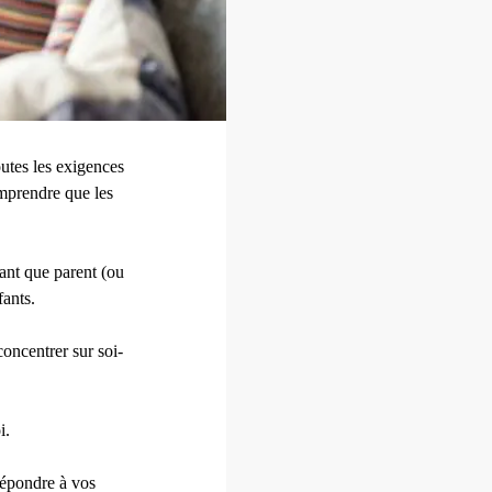
outes les exigences
omprendre que les
 tant que parent (ou
fants.
oncentrer sur soi-
i.
 répondre à vos