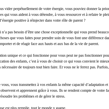
vous vider perpétuellement de votre énergie, vous pouviez donner la priori
ves qui vous aident à vous détendre, à vous ressourcer et à refaire le ple
’énergie positive à réinjecter dans votre rôle de parent ?
i n’a pas besoin d’être une chose exceptionnelle qui vous prend beauc
 choses que vous faites pour prendre soin de vous font une différence da
mporter et de réagir face aux hauts et aux bas de la vie de parent.
lution unique et ce qui fonctionne pour vous peut ne pas fonctionner pou
tion des enfants, c’est à vous de choisir ce qui vous convient le mieux
as nécessaire de toujours tout bien faire. Et vous ne le ferrez pas. Parfois
 vous, vous transmettez à vos enfants la même capacité d’adaptation e
us observent et apprennent grâce à vous. Ils se rendent compte de votre f
soudre les problèmes et de gérer le stress.
asse est plus remplie, tout le monde y gagne.