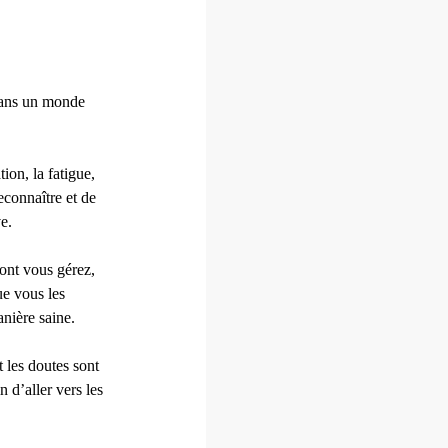
 Dans un monde
ion, la fatigue,
econnaître et de
e.
ont vous gérez,
ue vous les
nière saine.
t les doutes sont
 d’aller vers les