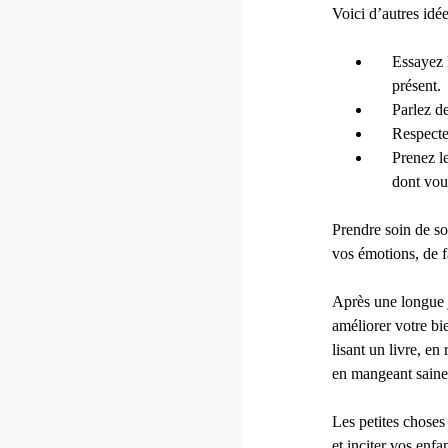
Voici d’autres idée
Essayez l
présent.
Parlez d
Respectez
Prenez le
dont vous
Prendre soin de so
vos émotions, de fa
Après une longue 
améliorer votre bi
lisant un livre, e
en mangeant saine
Les petites choses
et inciter vos enfa