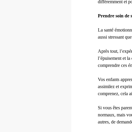
différemment et p
Prendre soin de s
La santé émotionne
aussi stressant que
Après tout, l’expér
l’épuisement et la
comprendre ces ém
Vos enfants appren
assimilez et expri
comprenez, cela ai
Si vous êtes parent
normaux, mais vous
autres, de demande