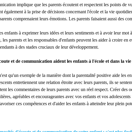
cation implique que les parents écoutent et respectent les points de vu
nt également à la prise de décisions concernant l'école et la vie quotidie
parents comprenaient leurs émotions. Les parents faisaient aussi des com
 enfants à exprimer leurs idées et leurs sentiments et à avoir leur mot à
e, les parents et les responsables d'enfants peuvent les aider à croire en
endants à des stades cruciaux de leur développement.
coute et de communication aident les enfants à l'école et dans la vie
n'est qu'un exemple de la manière dont la parentalité positive aide les en
escents entretiennent une relation étroite avec leurs parents, ils se sentent
tent les commentaires de leurs parents avec un réel respect. Créer des 
lières, agréables et encourageantes avec vos enfants et vos adolescents
avoriser ces compétences et d'aider les enfants à atteindre leur plein pote
acités d'écoute et de communication de votre enfant : c'est plus faci