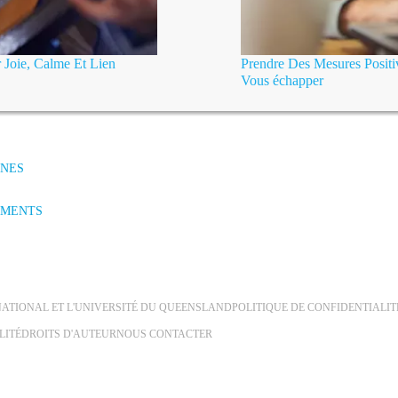
 Joie, Calme Et Lien
Prendre Des Mesures Posit
Vous échapper
·NES
EMENTS
RNATIONAL ET L'UNIVERSITÉ DU QUEENSLAND
POLITIQUE DE CONFIDENTIALIT
LITÉ
DROITS D'AUTEUR
NOUS CONTACTER