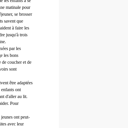
e les enfants à se
ine matinale pour
éjeuner, se brosser
nts savent que
ident à faire les
dre jusqu'à trois
ine.
xées par les
ge les bons
 de coucher et de
voirs sont
ivent être adaptées
 enfants ont
 d'aller au lit.
aider. Pour
s jeunes ont peut-
ites avec leur