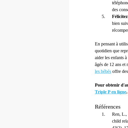
téléphon
des conse
Félicite
bien suiv
récompe
En pensant à utili
quotidien que repré
aider les enfants 
âgés de 12 ans et
les bébés
offre des
Pour obtenir d'aut
Triple P en ligne
.
Références
Ren, L., 
child rel
43
(2), 