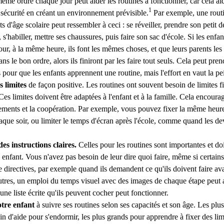
ême ordre chaque jour peut aider les routines à fonctionner, car cela aid
1
 sécurité en créant un environnement prévisible.
Par exemple, une rout
ts d'âge scolaire peut ressembler à ceci : se réveiller, prendre son petit d
, s'habiller, mettre ses chaussures, puis faire son sac d'école. Si les enfa
ur, à la même heure, ils font les mêmes choses, et que leurs parents les a
ns le bon ordre, alors ils finiront par les faire tout seuls. Cela peut pren
pour que les enfants apprennent une routine, mais l'effort en vaut la pe
s limites
de façon positive. Les routines ont souvent besoin de limites fi
Ces limites doivent être adaptées à l'enfant et à la famille. Cela encoura
ments et la coopération. Par exemple, vous pouvez fixer la même heure
aque soir, ou limiter le temps d'écran après l'école, comme quand les de
.
des instructions claires.
Celles pour les routines sont importantes et do
enfant. Vous n'avez pas besoin de leur dire quoi faire, même si certains
 directives, par exemple quand ils demandent ce qu'ils doivent faire avant
utres, un emploi du temps visuel avec des images de chaque étape peut 
 une liste écrite qu'ils peuvent cocher peut fonctionner.
tre enfant
à suivre ses routines selon ses capacités et son âge. Les plu
in d'aide pour s'endormir, les plus grands pour apprendre à fixer des lim