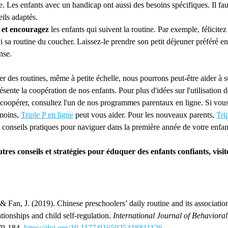
e. Les enfants avec un handicap ont aussi des besoins spécifiques. Il fa
ils adaptés.
z et encouragez
les enfants qui suivent la routine. Par exemple, félicitez
i sa routine du coucher. Laissez-le prendre son petit déjeuner préféré e
nse.
ser des routines, même à petite échelle, nous pourrons peut-être aider à s
sente la coopération de nos enfants. Pour plus d'idées sur l'utilisation 
à coopérer, consultez l'un de nos programmes parentaux en ligne. Si vou
 moins,
Triple P en ligne
peut vous aider. Pour les nouveaux parents,
Tri
 conseils pratiques pour naviguer dans la première année de votre enfan
res conseils et stratégies pour éduquer des enfants confiants, visite
& Fan, J. (2019). Chinese preschoolers’ daily routine and its associatio
ationships and child self-regulation.
International Journal of Behaviora
179-184.
https://doi.org/10.1177/0165025418811126