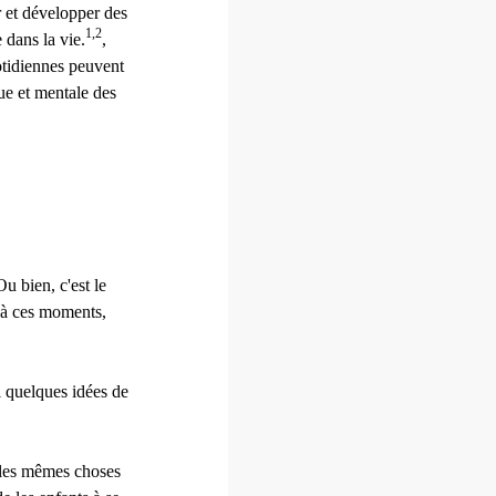
r et développer des
1,2
 dans la vie.
,
uotidiennes peuvent
que et mentale des
Ou bien, c'est le
s à ces moments,
i quelques idées de
 les mêmes choses