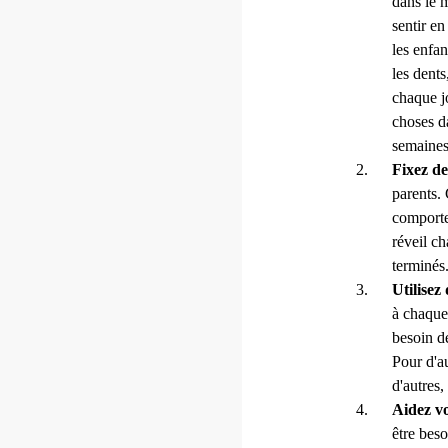
dans le m
sentir en
les enfan
les dents
chaque jo
choses da
semaines 
Fixez de
parents. 
comporte
réveil ch
terminés
Utilisez 
à chaque 
besoin de
Pour d'a
d'autres,
Aidez vo
être beso