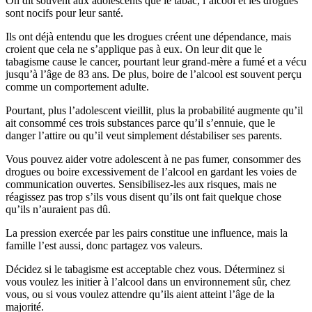
On dit souvent aux adolescents que le tabac, l’alcool et les drogues
sont nocifs pour leur santé.
Ils ont déjà entendu que les drogues créent une dépendance, mais
croient que cela ne s’applique pas à eux. On leur dit que le
tabagisme cause le cancer, pourtant leur grand-mère a fumé et a vécu
jusqu’à l’âge de 83 ans. De plus, boire de l’alcool est souvent perçu
comme un comportement adulte.
Pourtant, plus l’adolescent vieillit, plus la probabilité augmente qu’il
ait consommé ces trois substances parce qu’il s’ennuie, que le
danger l’attire ou qu’il veut simplement déstabiliser ses parents.
Vous pouvez aider votre adolescent à ne pas fumer, consommer des
drogues ou boire excessivement de l’alcool en gardant les voies de
communication ouvertes. Sensibilisez-les aux risques, mais ne
réagissez pas trop s’ils vous disent qu’ils ont fait quelque chose
qu’ils n’auraient pas dû.
La pression exercée par les pairs constitue une influence, mais la
famille l’est aussi, donc partagez vos valeurs.
Décidez si le tabagisme est acceptable chez vous. Déterminez si
vous voulez les initier à l’alcool dans un environnement sûr, chez
vous, ou si vous voulez attendre qu’ils aient atteint l’âge de la
majorité.