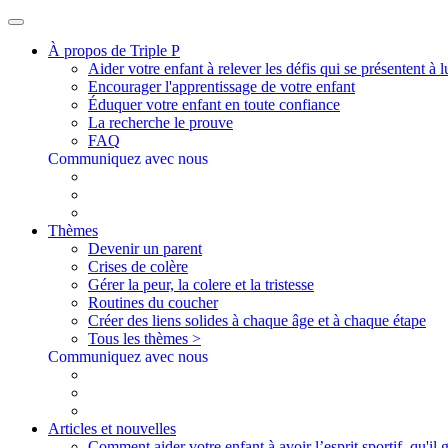
À propos de Triple P
Aider votre enfant à relever les défis qui se présentent à l
Encourager l'apprentissage de votre enfant
Éduquer votre enfant en toute confiance
La recherche le prouve
FAQ
Communiquez avec nous
Thèmes
Devenir un parent
Crises de colère
Gérer la peur, la colere et la tristesse
Routines du coucher
Créer des liens solides à chaque âge et à chaque étape
Tous les thèmes >
Communiquez avec nous
Articles et nouvelles
Comment aider votre enfant à avoir l’esprit sportif, qu'il 