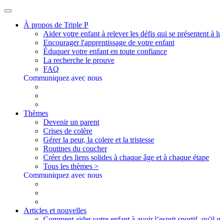
À propos de Triple P
Aider votre enfant à relever les défis qui se présentent à l
Encourager l'apprentissage de votre enfant
Éduquer votre enfant en toute confiance
La recherche le prouve
FAQ
Communiquez avec nous
Thèmes
Devenir un parent
Crises de colère
Gérer la peur, la colere et la tristesse
Routines du coucher
Créer des liens solides à chaque âge et à chaque étape
Tous les thèmes >
Communiquez avec nous
Articles et nouvelles
Comment aider votre enfant à avoir l’esprit sportif, qu'il 