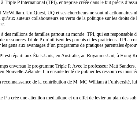
 à Triple P International (TPI), entreprise créée dans le but précis d’assu
d McWilliam. UniQuest, UQ et ses chercheurs ne sont ni actionnaires ni 
u’aux auteurs collaborateurs en vertu de la politique sur les droits de la 
me.
 à des millions de familles partout au monde. TPI, qui est responsable d
e ressources Triple P qu’utilisent les parents et les praticiens. TPI a c
ser les gens aux avantages d’un programme de pratiques parentales éprou
 TPI est réparti aux États-Unis, en Australie, au Royaume-Uni, à Hong 
ps enversau le programme Triple P. Avec le professeur Matt Sanders, fon
n Nouvelle-Zélande. Il a ensuite tenté de publier les ressources inusitées
connaissance de la contribution de M. MC William à l’université, lui a 
 P a créé une attention médiatique et un effet de levier au plan des sub