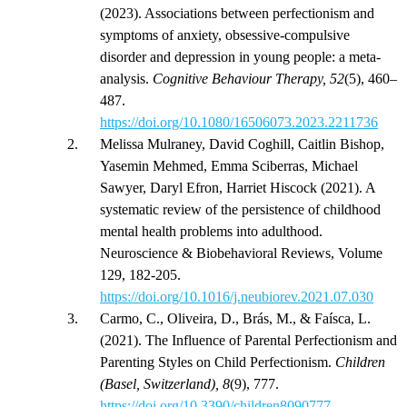
(2023). Associations between perfectionism and
symptoms of anxiety, obsessive-compulsive
disorder and depression in young people: a meta-
analysis.
Cognitive Behaviour Therapy, 52
(5), 460–
487.
https://doi.org/10.1080/16506073.2023.2211736
Melissa Mulraney, David Coghill, Caitlin Bishop,
Yasemin Mehmed, Emma Sciberras, Michael
Sawyer, Daryl Efron, Harriet Hiscock (2021). A
systematic review of the persistence of childhood
mental health problems into adulthood.
Neuroscience & Biobehavioral Reviews, Volume
129, 182-205.
https://doi.org/10.1016/j.neubiorev.2021.07.030
Carmo, C., Oliveira, D., Brás, M., & Faísca, L.
(2021). The Influence of Parental Perfectionism and
Parenting Styles on Child Perfectionism.
Children
(Basel, Switzerland), 8
(9), 777.
https://doi.org/10.3390/children8090777