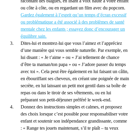
racontant des blagues, en lisant à voix haute à votre enfant
ou côte à côte, ou en regardant un film avec du popcorn.
Gardez également à l’esprit qu’un temps d’écran excessif
ou problématique a été associé à des problèmes de santé
mentale chez les enfants ; essayez donc d’encourager un
équilibre sain.
Dites-lui et montrez-lui que vous l’aimez et l’appréciez
d’une manière qui vous semble naturelle. Par exemple, en
lui disant : « Je t’aime » ou « J’ai tellement de chance
d’être ta maman/ton papa » ou « J’adore passer du temps
avec toi ». Cela peut être également en lui faisant un câlin,
en ébouriffant ses cheveux, en créant une poignée de main
secrète, en lui laissant un petit mot gentil dans sa boîte de
repas ou dans le tiroir de ses vêtements, ou en lui
préparant son petit-déjeuner préféré le week-end.
Donnez des instructions simples et calmes, et proposez
des choix lorsque c’est possible pour responsabiliser votre
enfant et soutenir son indépendance grandissante, comme
: « Range tes jouets maintenant, s’il te plaît – tu veux